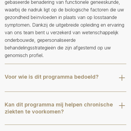
gebaseerde benadering van functionele geneeskunde,
waarbij de nadruk ligt op de biologische factoren die uw
gezondheid beïnvloeden in plaats van op losstaande
symptomen. Dankzij de uitgebreide opleiding en ervaring
van ons team bent u verzekerd van wetenschappelijk
onderbouwde, gepersonaliseerde
behandelingsstrategieën die zijn afgestemd op uw
genomisch profiel.
Voor wie is dit programma bedoeld?
Ons programma is bedoeld voor iedereen die zijn of haar
algehele gezondheid wil verbeteren, toekomstige
Kan dit programma mij helpen chronische
gezondheidsproblemen wil voorkomen, chronische of
ziekten te voorkomen?
onverklaarbare aandoeningen wil aanpakken, of zijn of
haar prestaties en levensduur wil optimaliseren. Het is
Bij precisiegeneeskunde draait het in wezen om