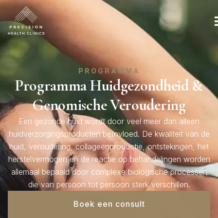
PROGRAMMA
Programma Huidgezondheid &
Genomische Veroudering
Een gezonde huid wordt door veel meer dan alleen
huidverzorgingsproducten beïnvloed. De kwaliteit van de
huid, veroudering, collageenproductie, ontstekingen, het
herstelvermogen en de reactie op behandelingen worden
allemaal bepaald door complexe biologische processen
die van persoon tot persoon sterk verschillen.
Boek een consult